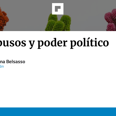
busos y poder político
ana Belsasso
zón
n