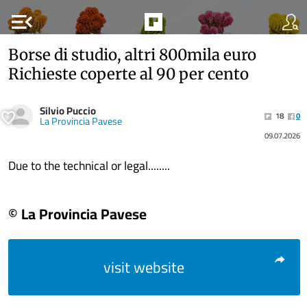
menu_open
Borse di studio, altri 800mila euro
Richieste coperte al 90 per cento
Silvio Puccio
18
0
La Provincia Pavese
09.07.2026
Due to the technical or legal........
© La Provincia Pavese
visit website