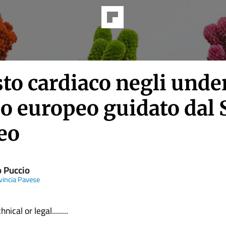
to cardiaco negli under
io europeo guidato dal 
eo
o Puccio
vincia Pavese
nical or legal........