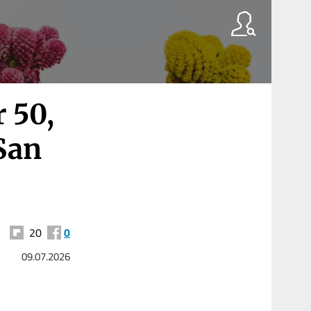
 50,
San
20
0
09.07.2026