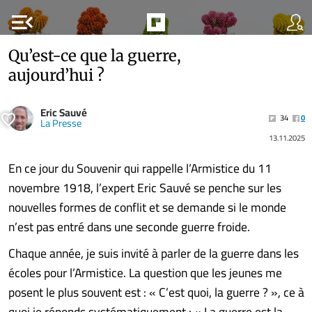
menu_open
Qu’est-ce que la guerre,
aujourd’hui ?
Eric Sauvé
34
0
La Presse
13.11.2025
En ce jour du Souvenir qui rappelle l’Armistice du 11
novembre 1918, l’expert Eric Sauvé se penche sur les
nouvelles formes de conflit et se demande si le monde
n’est pas entré dans une seconde guerre froide.
Chaque année, je suis invité à parler de la guerre dans les
écoles pour l’Armistice. La question que les jeunes me
posent le plus souvent est : « C’est quoi, la guerre ? », ce à
quoi je réponds systématiquement : « La guerre est la