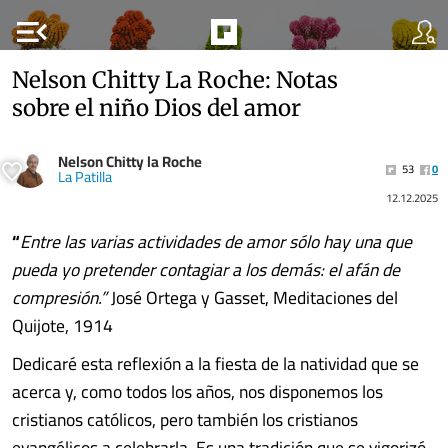
menu_open
Nelson Chitty La Roche: Notas
sobre el niño Dios del amor
Nelson Chitty la Roche
53
0
La Patilla
12.12.2025
“
Entre las varias actividades de amor sólo hay una que
pueda yo pretender contagiar a los demás: el afán de
compresión.”
José Ortega y Gasset, Meditaciones del
Quijote, 1914
Dedicaré esta reflexión a la fiesta de la natividad que se
acerca y, como todos los años, nos disponemos los
cristianos católicos, pero también los cristianos
evangélicos a celebrarla. Es una tradición que se vigorizó