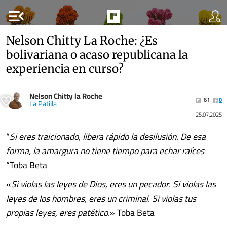
menu_open
Nelson Chitty La Roche: ¿Es
bolivariana o acaso republicana la
experiencia en curso?
Nelson Chitty la Roche
61
0
La Patilla
25.07.2025
“
Si eres traicionado, libera rápido la desilusión. De esa
forma, la amargura no tiene tiempo para echar raíces
“Toba Beta
«
Si violas las leyes de Dios, eres un pecador. Si violas las
leyes de los hombres, eres un criminal. Si violas tus
propias leyes, eres patético.
» Toba Beta