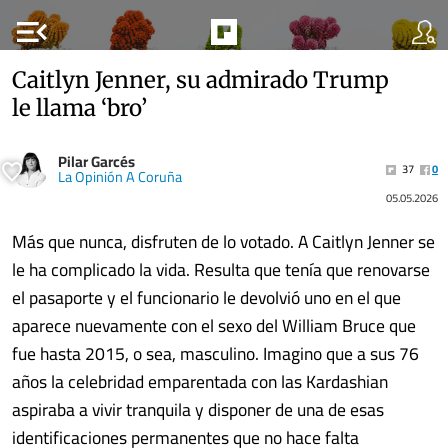
menu_open
Caitlyn Jenner, su admirado Trump
le llama ‘bro’
Pilar Garcés
37
0
La Opinión A Coruña
05.05.2026
Más que nunca, disfruten de lo votado. A Caitlyn Jenner se
le ha complicado la vida. Resulta que tenía que renovarse
el pasaporte y el funcionario le devolvió uno en el que
aparece nuevamente con el sexo del William Bruce que
fue hasta 2015, o sea, masculino. Imagino que a sus 76
años la celebridad emparentada con las Kardashian
aspiraba a vivir tranquila y disponer de una de esas
identificaciones permanentes que no hace falta