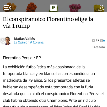
menu_open
El conspiranoico Florentino elige la
vía Trump
Matías Vallés
33
0
La Opinión A Coruña
12.05.2026
Florentino Perez. / EP
La exhibición futbolística más apasionada de la
temporada blanca y en blanco ha correspondido a un
madridista de 79 años. Si los presuntos atletas se
hubieran desempeñado esta temporada con la furia
desatada que exhibió el conspiranoico Florentino Pérez, el
club habría obtenido otra Champions. Ante un ridículo
deportivo sin precedentes, el líder único del Real Madrid