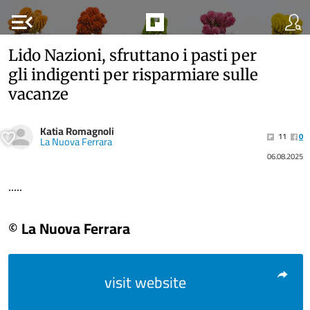
menu_open
Lido Nazioni, sfruttano i pasti per
gli indigenti per risparmiare sulle
vacanze
Katia Romagnoli
11
0
La Nuova Ferrara
06.08.2025
.....
© La Nuova Ferrara
visit website