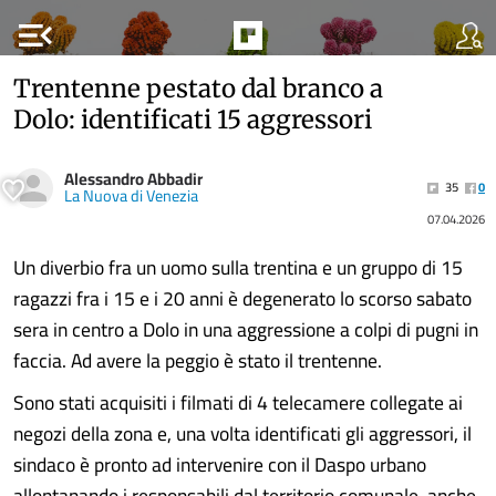
menu_open
Trentenne pestato dal branco a
Dolo: identificati 15 aggressori
Alessandro Abbadir
35
0
La Nuova di Venezia
07.04.2026
Un diverbio fra un uomo sulla trentina e un gruppo di 15
ragazzi fra i 15 e i 20 anni è degenerato lo scorso sabato
sera in centro a Dolo in una aggressione a colpi di pugni in
faccia. Ad avere la peggio è stato il trentenne.
Sono stati acquisiti i filmati di 4 telecamere collegate ai
negozi della zona e, una volta identificati gli aggressori, il
sindaco è pronto ad intervenire con il Daspo urbano
allontanando i responsabili dal territorio comunale, anche