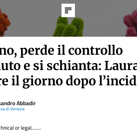
o, perde il controllo
auto e si schianta: Laur
 il giorno dopo l’inci
sandro Abbadir
va di Venezia
nical or legal........