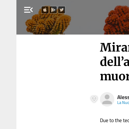
menu_open
Miran
dell’
muore
Ales
La Nuo
Due to the tech