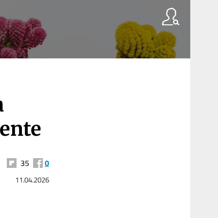
a
dente
35
0
11.04.2026