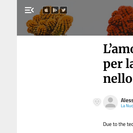
menu_open
L’amo
per l
nell
Ales
La Nuo
Due to the tech