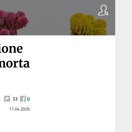
sione
 morta
33
0
11.04.2026