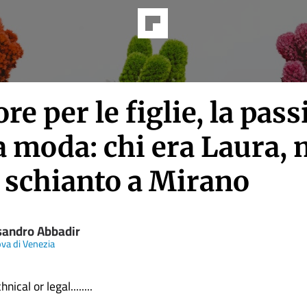
re per le figlie, la pas
a moda: chi era Laura,
o schianto a Mirano
sandro Abbadir
va di Venezia
nical or legal........