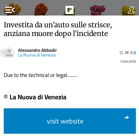
menu_open
Investita da un’auto sulle strisce,
anziana muore dopo l’incidente
Alessandro Abbadir
28
0
La Nuova di Venezia
13.05.2026
Due to the technical or legal........
© La Nuova di Venezia
visit website