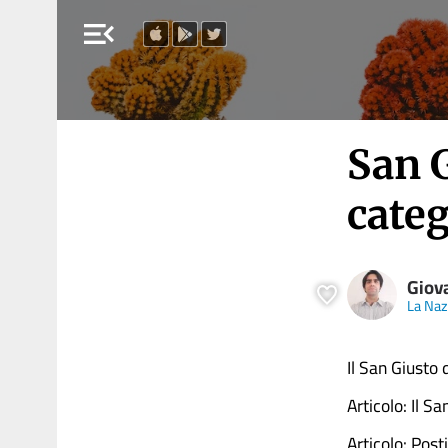
menu_open
San 
cate
Giov
La Naz
Il San Giusto 
Articolo: Il 
Articolo: Post