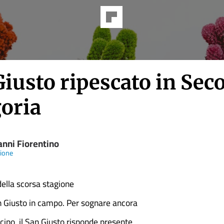
Giusto ripescato in Sec
goria
anni Fiorentino
ione
della scorsa stagione
San Giusto in campo. Per sognare ancora
icipo, il San Giusto risponde presente