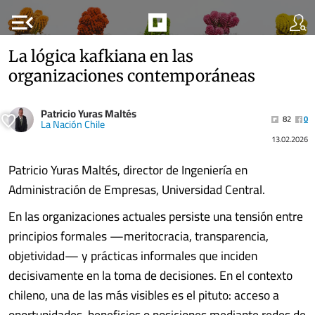
menu_open
La lógica kafkiana en las
organizaciones contemporáneas
Patricio Yuras Maltés
82
0
La Nación Chile
13.02.2026
Patricio Yuras Maltés, director de Ingeniería en
Administración de Empresas, Universidad Central.
En las organizaciones actuales persiste una tensión entre
principios formales —meritocracia, transparencia,
objetividad— y prácticas informales que inciden
decisivamente en la toma de decisiones. En el contexto
chileno, una de las más visibles es el pituto: acceso a
oportunidades, beneficios o posiciones mediante redes de