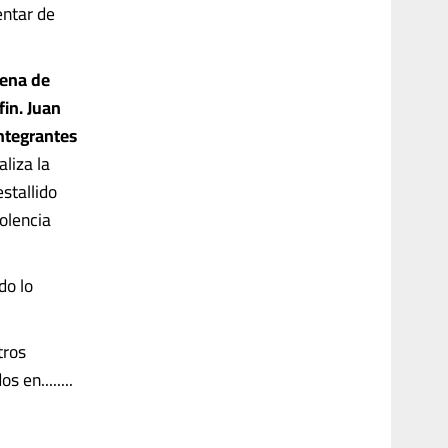
entar de
cena de
in. Juan
integrantes
liza la
stallido
iolencia
do lo
tros
 en........