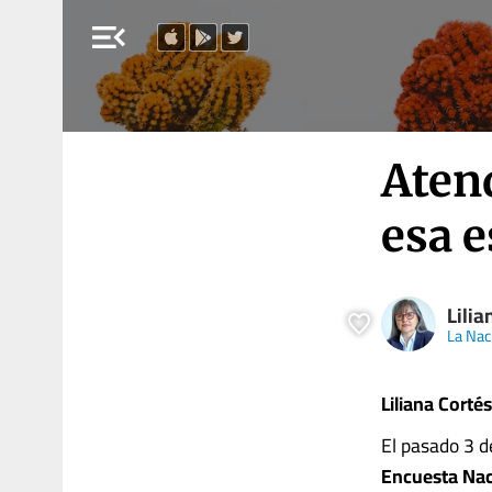
menu_open
Aten
esa e
Lilia
La Nac
Liliana Cortés
El pasado 3 d
Encuesta Nac