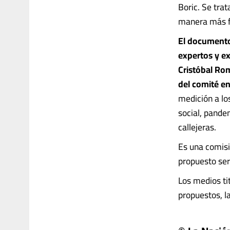
Boric. Se trat
manera más fin
El documento
expertos y ex
Cristóbal Rom
del comité en
medición a lo
social, pande
callejeras.
Es una comisi
propuesto ser
Los medios ti
propuestos, l