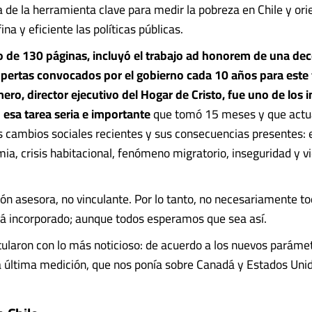
a de la herramienta clave para medir la pobreza en Chile y ori
a y eficiente las políticas públicas.
 de 130 páginas, incluyó el trabajo ad honorem de una de
pertas convocados por el gobierno cada 10 años para este f
ero, director ejecutivo del Hogar de Cristo, fue uno de los 
 esa tarea seria e importante
que tomó 15 meses y que actua
s cambios sociales recientes y sus consecuencias presentes: e
mia, crisis habitacional, fenómeno migratorio, inseguridad y v
ón asesora, no vinculante. Por lo tanto, no necesariamente to
á incorporado; aunque todos esperamos que sea así.
tularon con lo más noticioso: de acuerdo a los nuevos paráme
a última medición, que nos ponía sobre Canadá y Estados Unidos