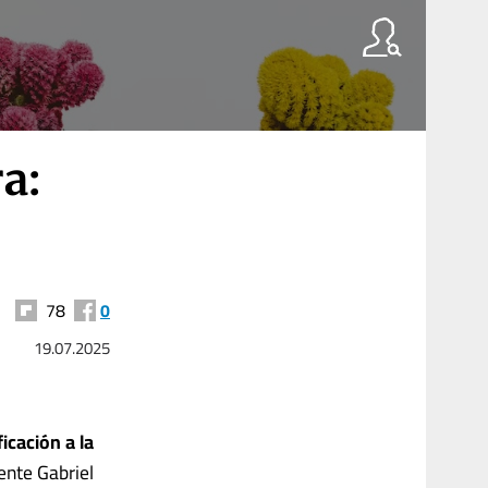
a:
78
0
19.07.2025
icación a la
dente Gabriel