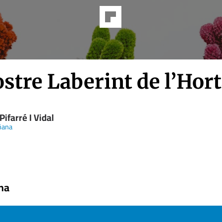
stre Laberint de l’Hor
Pifarré I Vidal
ñana
na