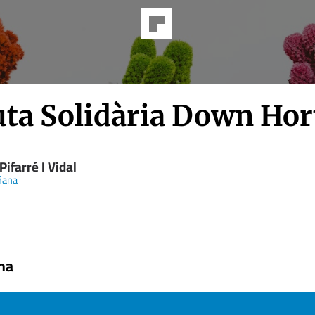
uta Solidària Down Hor
Pifarré I Vidal
ñana
na