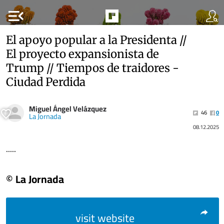
menu_open
El apoyo popular a la Presidenta //
El proyecto expansionista de
Trump // Tiempos de traidores -
Ciudad Perdida
Miguel Ángel Velázquez
46
0
La Jornada
08.12.2025
.....
© La Jornada
visit website