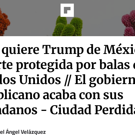
 quiere Trump de Méxic
te protegida por balas 
os Unidos // El gobier
blicano acaba con sus
adanos - Ciudad Perdid
el Ángel Velázquez