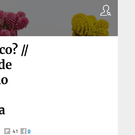
o? //
de
no
a
41
0