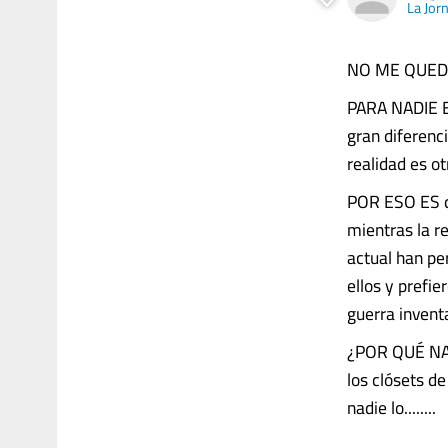
La Jor
NO ME QUEDA 
PARA NADIE ES
gran diferenc
realidad es o
POR ESO ES qu
mientras la re
actual han per
ellos y prefi
guerra invent
¿POR QUÉ NAD
los clósets d
nadie lo........