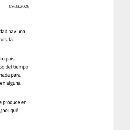
09.03.2026
idad hay una
hos, la
ro país,
rso del tiempo
n nada para
 en alguna
e produce en
 ¿por qué