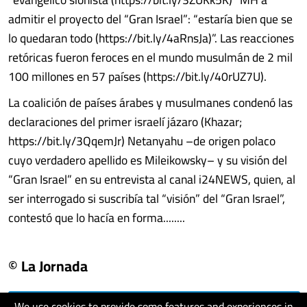
admitir el proyecto del “Gran Israel”: “estaría bien que se
lo quedaran todo (https://bit.ly/4aRnsJa)”. Las reacciones
retóricas fueron feroces en el mundo musulmán de 2 mil
100 millones en 57 países (https://bit.ly/40rUZ7U).
La coalición de países árabes y musulmanes condenó las
declaraciones del primer israelí jázaro (Khazar;
https://bit.ly/3QqemJr) Netanyahu –de origen polaco
cuyo verdadero apellido es Mileikowsky– y su visión del
“Gran Israel” en su entrevista al canal i24NEWS, quien, al
ser interrogado si suscribía tal “visión” del “Gran Israel”,
contestó que lo hacía en forma........
© La Jornada
We use cookies to provide some features and experiences in