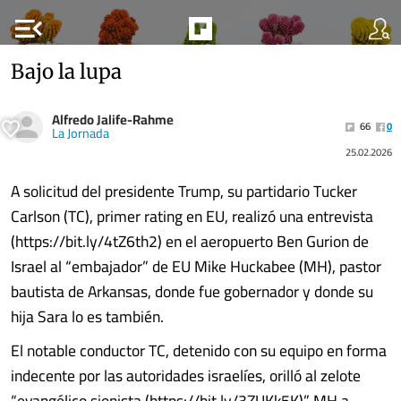
menu_open
Bajo la lupa
Alfredo Jalife-Rahme
66
0
La Jornada
25.02.2026
A solicitud del presidente Trump, su partidario Tucker
Carlson (TC), primer rating en EU, realizó una entrevista
(https://bit.ly/4tZ6th2) en el aeropuerto Ben Gurion de
Israel al “embajador” de EU Mike Huckabee (MH), pastor
bautista de Arkansas, donde fue gobernador y donde su
hija Sara lo es también.
El notable conductor TC, detenido con su equipo en forma
indecente por las autoridades israelíes, orilló al zelote
“evangélico sionista (https://bit.ly/3ZUKk5K)” MH a