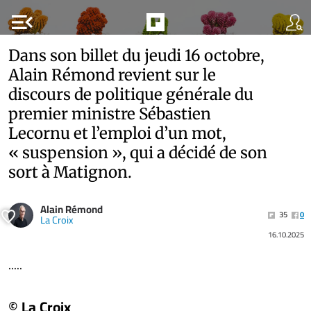
menu_open
Dans son billet du jeudi 16 octobre,
Alain Rémond revient sur le
discours de politique générale du
premier ministre Sébastien
Lecornu et l’emploi d’un mot,
« suspension », qui a décidé de son
sort à Matignon.
Alain Rémond
35
0
La Croix
16.10.2025
.....
© La Croix