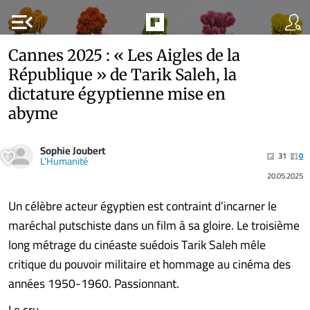
menu_open
Cannes 2025 : « Les Aigles de la
République » de Tarik Saleh, la
dictature égyptienne mise en
abyme
Sophie Joubert
31
0
L'Humanité
20.05.2025
Un célèbre acteur égyptien est contraint d’incarner le
maréchal putschiste dans un film à sa gloire. Le troisième
long métrage du cinéaste suédois Tarik Saleh mêle
critique du pouvoir militaire et hommage au cinéma des
années 1950-1960. Passionnant.
Le cru........