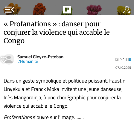
menu_open
« Profanations » : danser pour
conjurer la violence qui accable le
Congo
Samuel Gleyze-Esteban
57
0
L'Humanité
07.10.2025
Dans un geste symbolique et politique puissant, Faustin
Linyekula et Franck Moka invitent une jeune danseuse,
Inès Mangominja, à une chorégraphie pour conjurer la
violence qui accable le Congo.
Profanations
s’ouvre sur l’image........