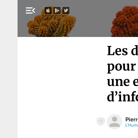
menu_open
Les 
pour 
une e
d’in
Pier
L'Hum