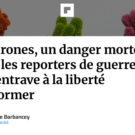
drones, un danger mort
les reporters de guerre
ntrave à la liberté
former
re Barbancey
anité