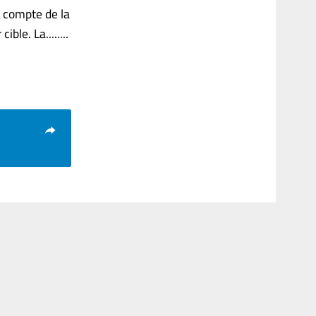
e compte de la
le. La........