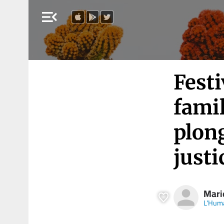
menu_open
Festi
famil
plong
justi
Mari
L'Hum