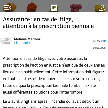
menu_open
Assurance : en cas de litige,
attention à la prescription biennale
Mélanie Mermoz
46
0
L'Humanité
01.06.2025
Attention en cas de litige avec votre assureur, la
prescription de l'action en justice n’est que de deux ans au
lieu de cinq habituellement. Cette information doit figurer
en toutes lettres et de manière lisible sur votre contrat,
faute de quoi la prescription biennale tombe. Il existe
aussi différentes solutions pour l’interrompre.
Le 3 avril, vingt ans après l’incendie qui avait détruit un
immeuble en 2005, la Cour de cassation a donné raison à