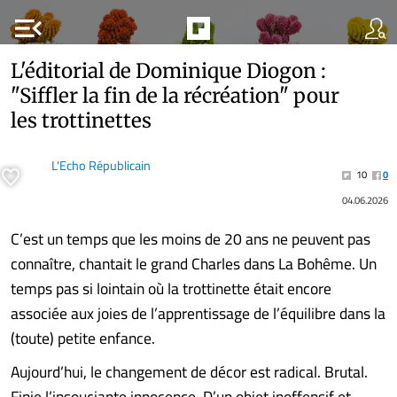
menu_open
L'éditorial de Dominique Diogon :
"Siffler la fin de la récréation" pour
les trottinettes
L'Echo Républicain
10
0
04.06.2026
C’est un temps que les moins de 20 ans ne peuvent pas
connaître, chantait le grand Charles dans La Bohême. Un
temps pas si lointain où la trottinette était encore
associée aux joies de l’apprentissage de l’équilibre dans la
(toute) petite enfance.
Aujourd’hui, le changement de décor est radical. Brutal.
Finie l’insouciante innocence. D’un objet inoffensif et