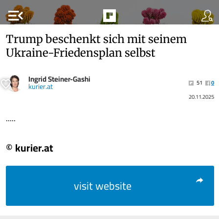
menu_open
Trump beschenkt sich mit seinem
Ukraine-Friedensplan selbst
Ingrid Steiner-Gashi
51
0
kurier.at
20.11.2025
.....
© kurier.at
visit website