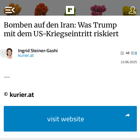
menu_open
Bomben auf den Iran: Was Trump
mit dem US-Kriegseintritt riskiert
Ingrid Steiner-Gashi
48
0
kurier.at
22.06.2025
.....
© kurier.at
visit website