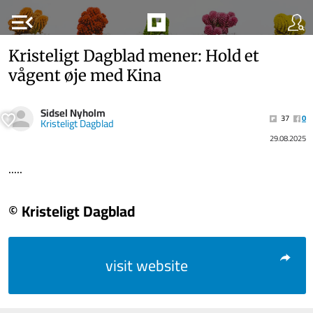
menu_open
Kristeligt Dagblad mener: Hold et
vågent øje med Kina
Sidsel Nyholm
37
0
Kristeligt Dagblad
29.08.2025
.....
© Kristeligt Dagblad
visit website