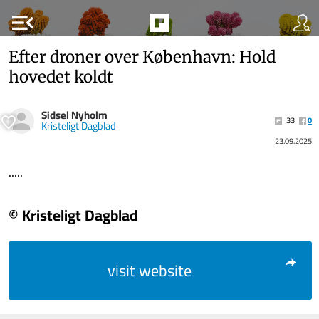
menu_open
Efter droner over København: Hold
hovedet koldt
Sidsel Nyholm
33
0
Kristeligt Dagblad
23.09.2025
.....
© Kristeligt Dagblad
visit website