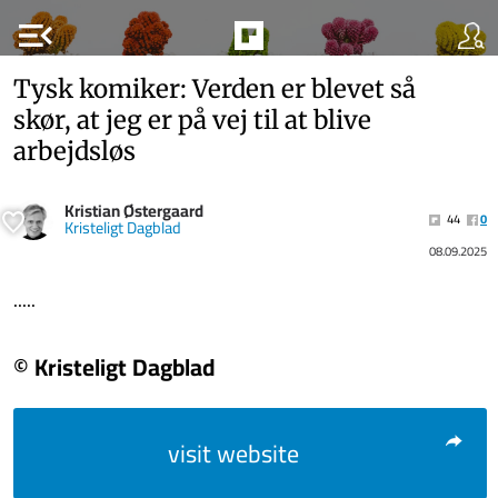
menu_open
Tysk komiker: Verden er blevet så
skør, at jeg er på vej til at blive
arbejdsløs
Kristian Østergaard
44
0
Kristeligt Dagblad
08.09.2025
.....
© Kristeligt Dagblad
visit website