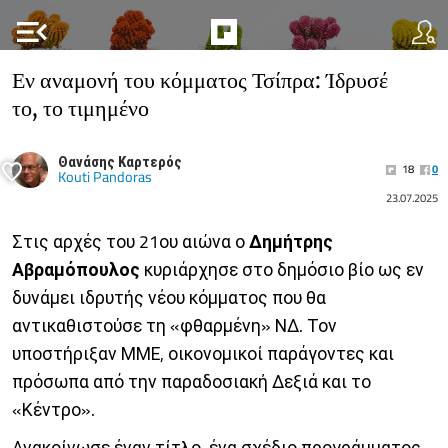
menu_open
Εν αναμονή του κόμματος Τσίπρα: Ίδρυσέ
το, το τιμημένο
Θανάσης Καρτερός
18
0
Kouti Pandoras
23.07.2025
Στις αρχές του 21ου αιώνα ο
Δημήτρης
Αβραμόπουλος
κυριάρχησε στο δημόσιο βίο ως εν
δυνάμει ιδρυτής νέου κόμματος που θα
αντικαθιστούσε τη «φθαρμένη» ΝΔ. Τον
υποστήριξαν ΜΜΕ, οικονομικοί παράγοντες και
πρόσωπα από την παραδοσιακή Δεξιά και το
«Κέντρο».
Ανακοίνωσε έναν τίτλο, ένα σχέδιο προγράμματος