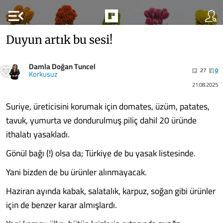
menu_open
Duyun artık bu sesi!
Damla Doğan Tuncel
27
0
Korkusuz
21.08.2025
Suriye, üreticisini korumak için domates, üzüm, patates,
tavuk, yumurta ve dondurulmuş piliç dahil 20 üründe
ithalatı yasakladı.
Gönül bağı (!) olsa da; Türkiye de bu yasak listesinde.
Yani bizden de bu ürünler alınmayacak.
Haziran ayında kabak, salatalık, karpuz, soğan gibi ürünler
için de benzer karar almışlardı.