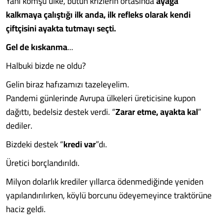
Yani komşu ülke, bütün krizlerin ortasında
ayağa
kalkmaya çalıştığı ilk anda, ilk refleks olarak kendi
çiftçisini ayakta tutmayı seçti.
Gel de kıskanma
...
Halbuki bizde ne oldu?
Gelin biraz hafızamızı tazeleyelim.
Pandemi günlerinde Avrupa ülkeleri üreticisine kupon
dağıttı, bedelsiz destek verdi. “
Zarar etme, ayakta kal
”
dediler.
Bizdeki destek “
kredi var
”dı.
Üretici borçlandırıldı.
Milyon dolarlık krediler yıllarca ödenmediğinde yeniden
yapılandırılırken, köylü borcunu ödeyemeyince traktörüne
haciz geldi.