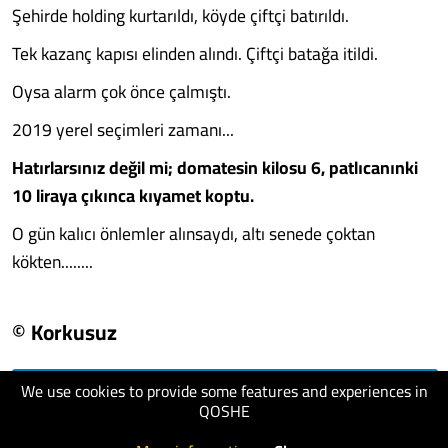
Şehirde holding kurtarıldı, köyde çiftçi batırıldı.
Tek kazanç kapısı elinden alındı. Çiftçi batağa itildi.
Oysa alarm çok önce çalmıştı.
2019 yerel seçimleri zamanı...
Hatırlarsınız değil mi; domatesin kilosu 6, patlıcanınki
10 liraya çıkınca kıyamet koptu.
O gün kalıcı önlemler alınsaydı, altı senede çoktan
kökten........
© Korkusuz
We use cookies to provide some features and experiences in
visit website
QOSHE