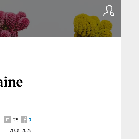
aine
25
0
20.05.2025