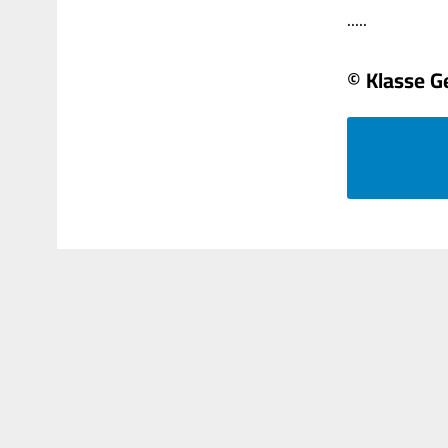
.....
© Klasse G