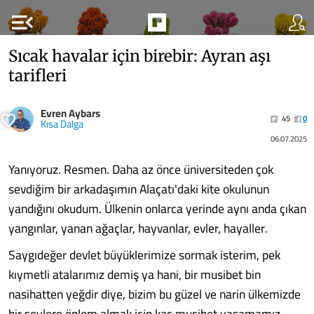
menu_open
Sıcak havalar için birebir: Ayran aşı
tarifleri
Evren Aybars
45
0
Kısa Dalga
06.07.2025
Yanıyoruz. Resmen. Daha az önce üniversiteden çok
sevdiğim bir arkadaşımın Alaçatı'daki kite okulunun
yandığını okudum. Ülkenin onlarca yerinde aynı anda çıkan
yangınlar, yanan ağaçlar, hayvanlar, evler, hayaller.
Saygıdeğer devlet büyüklerimize sormak isterim, pek
kıymetli atalarımız demiş ya hani, bir musibet bin
nasihatten yeğdir diye, bizim bu güzel ve narin ülkemizde
bir şeylere önlem almak için kaç musibet yaşamamız