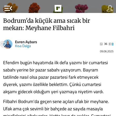
menu_open
Bodrum'da küçük ama sıcak bir
mekan: Meyhane Filbahri
Evren Aybars
36
0
Kısa Dalga
09.06.2025
Efendim bugün hayatımda ilk defa yazımı bir cumartesi
sabahı yerine bir pazar sabahı yazıyorum. Bayram
tatilinde nasıl olsa pazar pazartesi fark etmeyecek
diyerek, yazımı özellikle beklettim. Çünkü cumartesi
akşamı gidecek olduğum yeri yazmaya niyetim vardı.
Filbahri Bodrum'da geçen sene açılan ufak bir meyhane.
Ufak ama çok sevimli bir bahçede az sayıda masayla
misafirlerini ağırlıyorlar. Hatta kışın da açıklar. Cumartesi