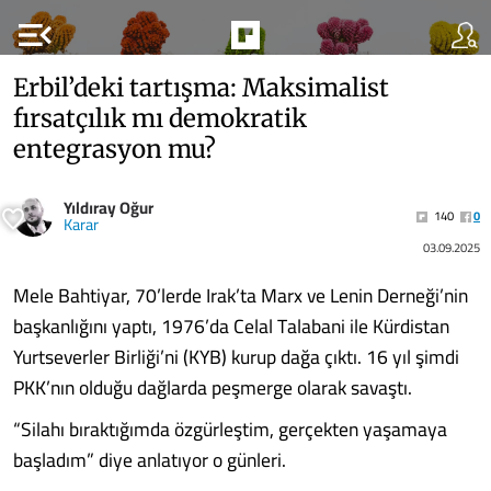
menu_open
Erbil’deki tartışma: Maksimalist
fırsatçılık mı demokratik
entegrasyon mu?
Yıldıray Oğur
140
0
Karar
03.09.2025
Mele Bahtiyar, 70’lerde Irak’ta Marx ve Lenin Derneği’nin
başkanlığını yaptı, 1976’da Celal Talabani ile Kürdistan
Yurtseverler Birliği’ni (KYB) kurup dağa çıktı. 16 yıl şimdi
PKK’nın olduğu dağlarda peşmerge olarak savaştı.
“Silahı bıraktığımda özgürleştim, gerçekten yaşamaya
başladım” diye anlatıyor o günleri.