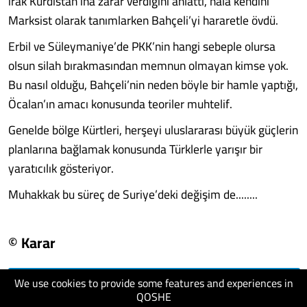
ırak Kürdistan’ına zarar verdiğini anlattı, hala kendini
Marksist olarak tanımlarken Bahçeli’yi hararetle övdü.
Erbil ve Süleymaniye’de PKK’nin hangi sebeple olursa
olsun silah bırakmasından memnun olmayan kimse yok.
Bu nasıl olduğu, Bahçeli’nin neden böyle bir hamle yaptığı,
Öcalan’ın amacı konusunda teoriler muhtelif.
Genelde bölge Kürtleri, herşeyi uluslararası büyük güçlerin
planlarına bağlamak konusunda Türklerle yarışır bir
yaratıcılık gösteriyor.
Muhakkak bu süreç de Suriye’deki değişim de........
© Karar
We use cookies to provide some features and experiences in
visit website
QOSHE