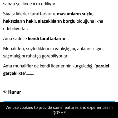
sanatı şeklinde icra ediliyor.
Siyasi liderler taraftarlarını,
masumların suçlu,
haksızların haklı, alacaklıların borçlu
olduğuna ikna
edebiliyorlar.
Ama sadece
kendi taraftarlarını
…
Muhalifleri, söylediklerinin yanlışlığını, anlamsızlığını,
saçmalığını rahatça görebiliyorlar.
Ama muhalifler de kendi liderlerinin kurguladığı
‘paralel
gerçeklikte’
........
© Karar
We use cookies to provide some features and experiences in
visit website
QOSHE