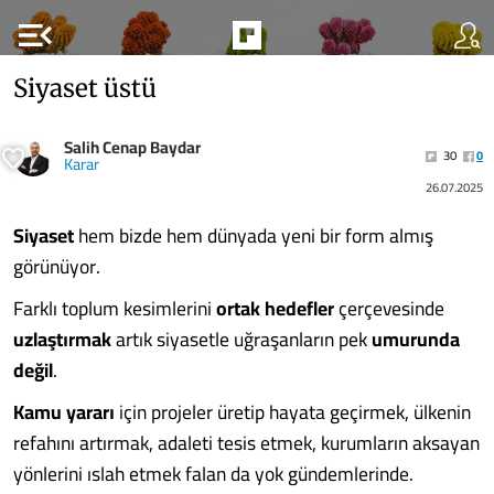
menu_open
Siyaset üstü
Salih Cenap Baydar
30
0
Karar
26.07.2025
Siyaset
hem bizde hem dünyada yeni bir form almış
görünüyor.
Farklı toplum kesimlerini
ortak hedefler
çerçevesinde
uzlaştırmak
artık siyasetle uğraşanların pek
umurunda
değil
.
Kamu yararı
için projeler üretip hayata geçirmek, ülkenin
refahını artırmak, adaleti tesis etmek, kurumların aksayan
yönlerini ıslah etmek falan da yok gündemlerinde.