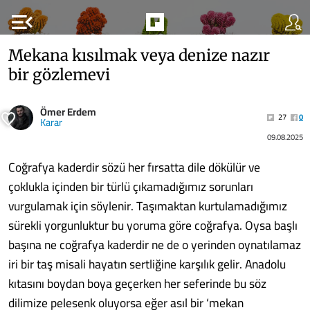
menu_open
Mekana kısılmak veya denize nazır
bir gözlemevi
Ömer Erdem
27
0
Karar
09.08.2025
Coğrafya kaderdir sözü her fırsatta dile dökülür ve
çoklukla içinden bir türlü çıkamadığımız sorunları
vurgulamak için söylenir. Taşımaktan kurtulamadığımız
sürekli yorgunluktur bu yoruma göre coğrafya. Oysa başlı
başına ne coğrafya kaderdir ne de o yerinden oynatılamaz
iri bir taş misali hayatın sertliğine karşılık gelir. Anadolu
kıtasını boydan boya geçerken her seferinde bu söz
dilimize pelesenk oluyorsa eğer asıl bir ‘mekan