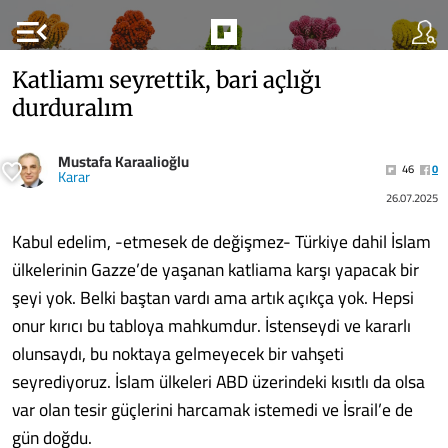
menu_open
Katliamı seyrettik, bari açlığı
durduralım
Mustafa Karaalioğlu
46
0
Karar
26.07.2025
Kabul edelim, -etmesek de değişmez- Türkiye dahil İslam
ülkelerinin Gazze’de yaşanan katliama karşı yapacak bir
şeyi yok. Belki baştan vardı ama artık açıkça yok. Hepsi
onur kırıcı bu tabloya mahkumdur. İstenseydi ve kararlı
olunsaydı, bu noktaya gelmeyecek bir vahşeti
seyrediyoruz. İslam ülkeleri ABD üzerindeki kısıtlı da olsa
var olan tesir güçlerini harcamak istemedi ve İsrail’e de
gün doğdu.