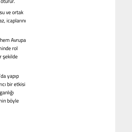
 oturur.
su ve ortak
z, icaplarını
e hem Avrupa
inde rol
r şekilde
’da yapıp
cı bir etkisi
ganlığı
min böyle