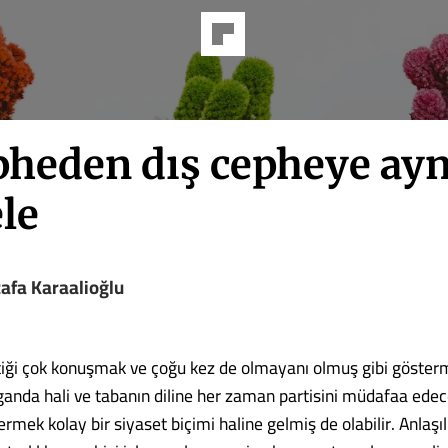
epheden dış cepheye ayn
le
afa Karaalioğlu
tiği çok konuşmak ve çoğu kez de olmayanı olmuş gibi gösterme
ganda hali ve tabanın diline her zaman partisini müdafaa edec
mek kolay bir siyaset biçimi haline gelmiş de olabilir. Anlaşı