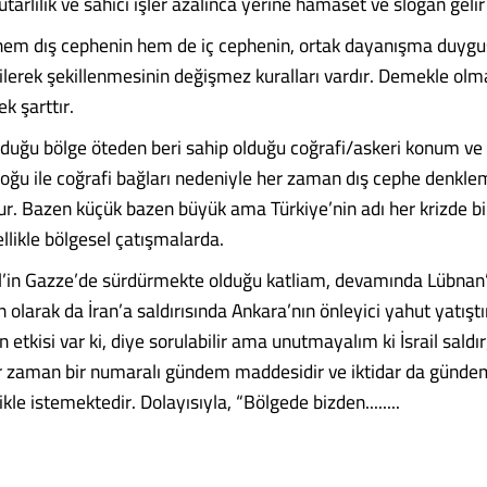
 tutarlılık ve sahici işler azalınca yerine hamaset ve slogan gelir
hem dış cephenin hem de iç cephenin, ortak dayanışma duygu
ilerek şekillenmesinin değişmez kuralları vardır. Demekle olma
k şarttır.
nduğu bölge öteden beri sahip olduğu coğrafi/askeri konum v
ğu ile coğrafi bağları nedeniyle her zaman dış cephe denklem
ur. Bazen küçük bazen büyük ama Türkiye’nin adı her krizde bi
ellikle bölgesel çatışmalarda.
ail’in Gazze’de sürdürmekte olduğu katliam, devamında Lübnan
n olarak da İran’a saldırısında Ankara’nın önleyici yahut yatıştırı
 etkisi var ki, diye sorulabilir ama unutmayalım ki İsrail saldır
r zaman bir numaralı gündem maddesidir ve iktidar da günde
ikle istemektedir. Dolayısıyla, “Bölgede bizden........