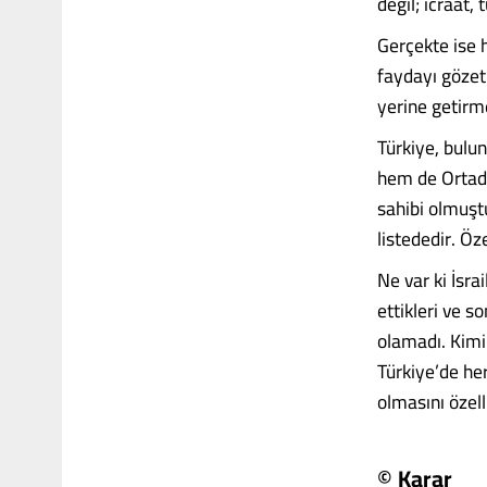
değil; icraat,
Gerçekte ise 
faydayı gözet
yerine getirme
Türkiye, bulu
hem de Ortado
sahibi olmuşt
listededir. Öz
Ne var ki İsr
ettikleri ve so
olamadı. Kimin
Türkiye’de he
olmasını özell
© Karar