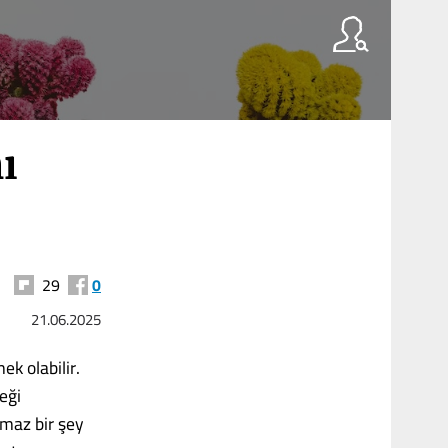
ı
29
0
21.06.2025
k olabilir.
eği
lmaz bir şey