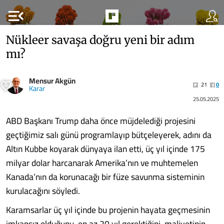
menu_open
Nükleer savaşa doğru yeni bir adım
mı?
Mensur Akgün
21
0
Karar
25.05.2025
ABD Başkanı Trump daha önce müjdelediği projesini
geçtiğimiz salı günü programlayıp bütçeleyerek, adını da
Altın Kubbe koyarak dünyaya ilan etti, üç yıl içinde 175
milyar dolar harcanarak Amerika’nın ve muhtemelen
Kanada’nın da korunacağı bir füze savunma sisteminin
kurulacağını söyledi.
Karamsarlar üç yıl içinde bu projenin hayata geçmesinin
imkansız olduğunu, en az 20 yıl gerektiğini, maliyetinin