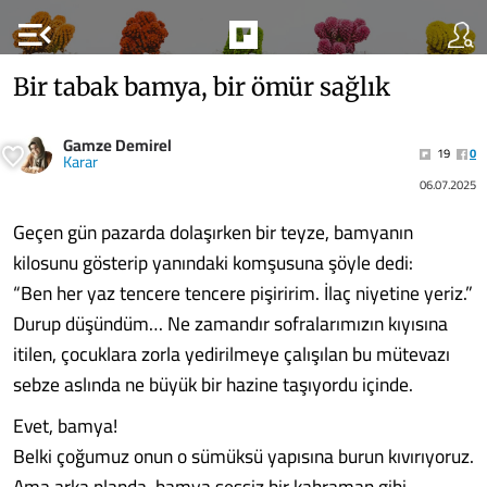
menu_open
Bir tabak bamya, bir ömür sağlık
Gamze Demirel
19
0
Karar
06.07.2025
Geçen gün pazarda dolaşırken bir teyze, bamyanın
kilosunu gösterip yanındaki komşusuna şöyle dedi:
“Ben her yaz tencere tencere pişiririm. İlaç niyetine yeriz.”
Durup düşündüm… Ne zamandır sofralarımızın kıyısına
itilen, çocuklara zorla yedirilmeye çalışılan bu mütevazı
sebze aslında ne büyük bir hazine taşıyordu içinde.
Evet, bamya!
Belki çoğumuz onun o sümüksü yapısına burun kıvırıyoruz.
Ama arka planda, bamya sessiz bir kahraman gibi