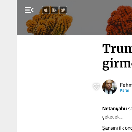
menu_open
Trum
girm
Fehm
Karar
Netanyahu
so
çekecek…
Şansını ilk ö