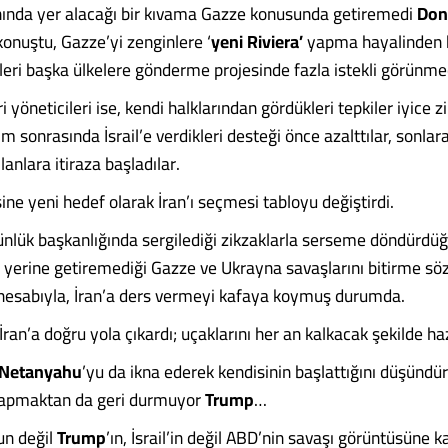
ında yer alacağı bir kıvama Gazze konusunda getiremedi
Don
onuştu, Gazze’yi zenginlere ‘
yeni Riviera’
yapma hayalinden b
leri başka ülkelere gönderme projesinde fazla istekli görünme
i yöneticileri ise, kendi halklarından gördükleri tepkiler iyice z
m sonrasında İsrail’e verdikleri desteği önce azalttılar, sonlar
anlara itiraza başladılar.
isine yeni hedef olarak İran’ı seçmesi tabloyu değiştirdi.
nlük başkanlığında sergilediği zikzaklarla serseme döndürdü
, yerine getiremediği Gazze ve Ukrayna savaşlarını bitirme söz
hesabıyla, İran’a ders vermeyi kafaya koymuş durumda.
an’a doğru yola çıkardı; uçaklarını her an kalkacak şekilde haz
Netanyahu
’yu da ikna ederek kendisinin başlattığını düşündü
yapmaktan da geri durmuyor
Trump
…
un değil
Trump
’ın, İsrail’in değil ABD’nin savaşı görüntüsüne