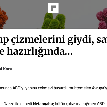
p çizmelerini giydi, s
e hazırlığında…
i Koru
nunda ABD’yi yanına çekmeyi başardı; muhtemelen Avrupa’y
nce Gazze ile denedi
Netanyahu
; bütün çabasına rağmen ABD’n