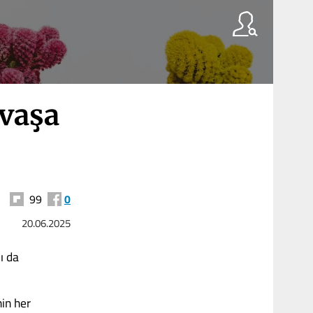
avaşa
99
0
20.06.2025
ı da
in her