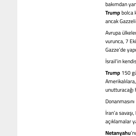
bakımdan yan
Trump
bolca k
ancak Gazzeli
Avrupa ülkeler
vurunca, 7 Eki
Gazze’de yapıl
İsrail’in kend
Trump
150 gü
Amerikalılara
unutturacağı 
Donanmasını İr
İran’a savaşı,
açıklamalar 
Netanyahu
’n