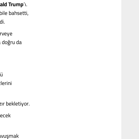
ald Trump
’ı.
ile bahsetti,
di.
irveye
a doğru da
ğü
lerini
ır bekletiyor.
recek
 kavuşmak