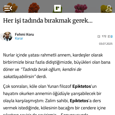
menu_open
Her işi tadında bırakmak gerek…
Fehmi Koru
172
0
Karar
03.07.2025
Nurlar içinde yatası rahmetli annem, kardeşler olarak
birbirimizle biraz fazla didiştiğimizde, büyükleri olan bana
döner ve
“Tadında bırak oğlum, kendini de
sakatlayabilirsin”
derdi.
Çok sonraları, köle olan Yunan filozof
Epiktetos
’un
hayatını okurken annemin öğüdüyle yarışabilecek bir
olayla karşılaşmıştım: Zalim sahibi,
Epiktetos
’a ders
vermek istediğinde, kölesinin bacağını bir cendere içine
sıkıştırıp çevirir de çevirirmiş… Sonuncusunda,