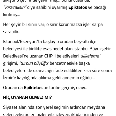
“Kıracaksın”
diye sahibini uyarmış
Epiktetos
ve bacağı
kırılmış…
Her şeyin bir sınırı var; o sınır korunmazsa işler sarpa
sarabilir…
İstanbul/Esenyurt’ta başlayıp oradan beş-altı ilçe
belediyesi ile birlikte esas hedef olan İstanbul Büyükşehir
Belediyesi’ne uzanan CHP’li belediyeleri
‘silkeleme’
girişimi,
‘turpun büyüğü’
benzetmesiyle başka
belediyelere de uzanacağı ifade edildikten kısa süre sonra
İzmir’e kaydığında aklıma geldi annemin öğüdü…
Oradan da
Epiktetos
’un tarihe geçmiş olayı…
HİÇ UYARAN OLMAZ MI?
Siyaset alanında son yerel seçimin ardından meydana
gelen gelişmeleri bizler gibi izleyen, iktidar içinden ve