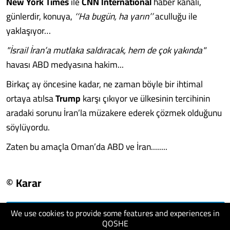
New York Times
ile
CNN International
haber kanalı,
günlerdir, konuya,
‘‘Ha bugün, ha yarın’’
aculluğu ile
yaklaşıyor…
"İsrail İran’a mutlaka saldıracak, hem de çok yakında"
havası ABD medyasına hakim...
Birkaç ay öncesine kadar, ne zaman böyle bir ihtimal
ortaya atılsa
Trump
karşı çıkıyor ve ülkesinin tercihinin
aradaki sorunu İran’la müzakere ederek çözmek olduğunu
söylüyordu.
Zaten bu amaçla Oman’da ABD ve İran........
© Karar
We use cookies to provide some features and experiences in
visit website
QOSHE