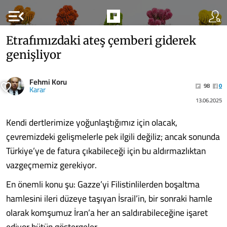
menu_open
Etrafımızdaki ateş çemberi giderek
genişliyor
Fehmi Koru
98
0
Karar
13.06.2025
Kendi dertlerimize yoğunlaştığımız için olacak,
çevremizdeki gelişmelerle pek ilgili değiliz; ancak sonunda
Türkiye’ye de fatura çıkabileceği için bu aldırmazlıktan
vazgeçmemiz gerekiyor.
En önemli konu şu: Gazze’yi Filistinlilerden boşaltma
hamlesini ileri düzeye taşıyan İsrail’in, bir sonraki hamle
olarak komşumuz İran’a her an saldırabileceğine işaret
ediyor bütün göstergeler...