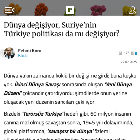
menu_open
Dünya değişiyor, Suriye’nin
Türkiye politikası da mı değişiyor?
Fehmi Koru
175
0
Karar
27.07.2025
Dünya yakın zamanda köklü bir değişime girdi; buna kuşku
yok.
İkinci Dünya Savaşı
sonrasında oluşan
‘Yeni Dünya
Düzeni’
çoktandır çatırdıyordu; şimdilerde onun yerine
oluşacak yeni düzenin sancıları çekiliyor.
Bizdeki
‘Terörsüz Türkiye’
hedefi gibi, 60 milyon insanın
canına mal olmuş savaştan sonra, 1945 yılı dolayımında,
global platformda,
’savaşsız bir dünya’
özlemi
yükselmişti; o günden günümüze Avrupa’da can yakıcı