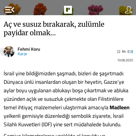
menu_open
Aç ve susuz bırakarak, zulümle
payidar olmak…
Fehmi Koru
64
0
Karar
10.06.2025
İsrail yine bildiğimizden şaşmadı, bizleri de şaşırtmadı:
Dünyaca ünlü insanlardan oluşan bir heyetin, Gazze’ye
aylar boyu uygulanan ablukayı boşa çıkartmak ve abluka
yüzünden açlık ve susuzluk çekmekte olan Filistinlilere
temel ihtiyaç malzemeleri ulaştırmak amacıyla
Madleen
yelkenli gemisiyle düzenlediği sembolik ziyarete, İsrail
Silahlı Kuvvetleri (IDF) yine sert müdahalede bulundu.
Gemiye kilometrelerce uzaklıkta el konuldu ve